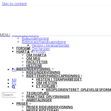
Skip to content
Close Menu
Forside
Hjarta
Om Hjarta
Om mig
Faciliteter
Hestene
MENU
Rideundervisning
Rideundervisning
Rideterapi/handicapridning
Hesten i terapiarbejdet
FORSIDE
Om hesten
HJARTA
Et forløb
OM HJARTA
Kropsorienteret oplevelsesform
OM MIG
Teorioplæg
FACILITETER
Praktiske oplysninger
HESTENE
Anbefalinger
RIDEUNDERVISNING
Priser
RIDEUNDERVISNING
Priser rideundervisning
RIDETERAPI/HANDICAPRIDNING
Priser rideterapi
HESTEN I TERAPIARBEJDET
Miljøprofil
OM HESTEN
Kontakt.
ET FORLØB
KROPSORIENTERET OPLEVELSESFORM
TEORIOPLÆG
PRAKTISKE OPLYSNINGER
ANBEFALINGER
PRISER
PRISER RIDEUNDERVISNING
PRISER RIDETERAPI