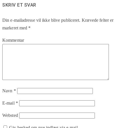
SKRIV ET SVAR
Din e-mailadresse vil ikke blive publiceret.
Krævede felter er
markeret med
*
Kommentar
Navn
*
E-mail
*
Websted
Giv besked om nye indlæg via e-mail.